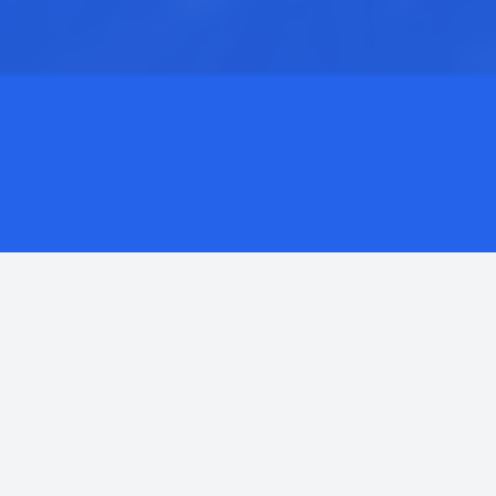
Требования и порядок
поступления на военную
службу
Возраст