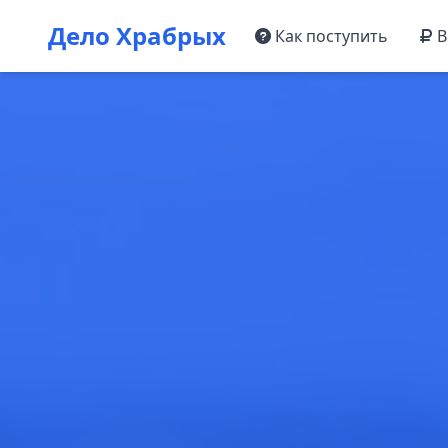
Дело Храбрых
Как поступить
В