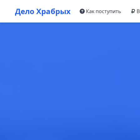
Дело Храбрых
Как поступить
В