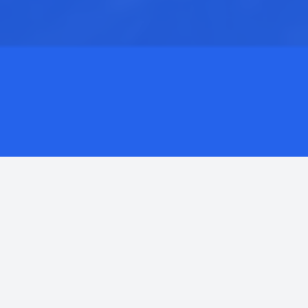
Требования и порядок
поступления на военную
службу
Возраст