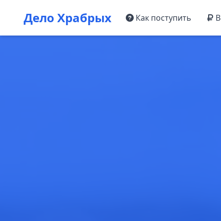
Дело Храбрых
Как поступить
В