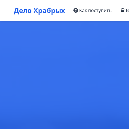
Дело Храбрых
Как поступить
В